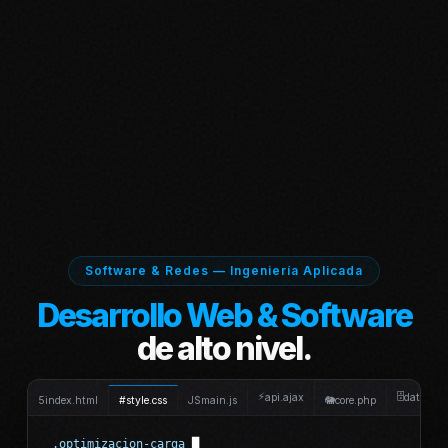
Software & Redes — Ingeniería Aplicada
Redes y
Telecomunicaciones
de alta disponibilidad.
⚡
🗄
api.ajax
data.sql
5
index.html
#
style.css
JS
main.js
🐘
core.php
1. Tratamiento de Información:
Los canales