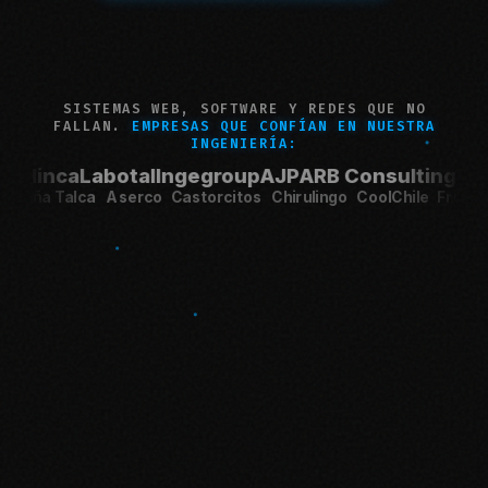
Sistema AuCard
Web Alhue TEA
SISTEMAS WEB, SOFTWARE Y REDES QUE NO
FALLAN.
EMPRESAS QUE CONFÍAN EN NUESTRA
INGENIERÍA:
botal
Ingegroup
AJP
ARB Consulting
Grupo 841
Bom
o
Escuela España Talca
Aserco
Castorcitos
Chirulingo
CoolC